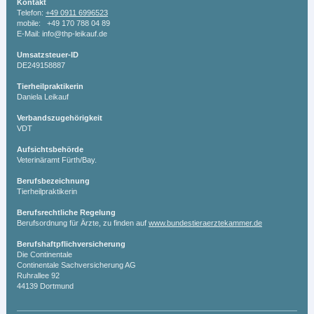
Kontakt
Telefon:
+49 0911 6996523
mobile: +49 170 788 04 89
E-Mail:
info@thp-leikauf.de
Umsatzsteuer-ID
DE249158887
Tierheilpraktikerin
Daniela
Leikauf
Verbandszugehörigkeit
VDT
Aufsichtsbehörde
Veterinäramt Fürth/Bay.
Berufsbezeichnung
Tierheilpraktikerin
Berufsrechtliche Regelung
Berufsordnung für Ärzte, zu finden auf
www.bundestieraerztekammer.de
Berufshaftpflichversicherung
Die Continentale
Continentale Sachversicherung AG
Ruhrallee 92
44139 Dortmund