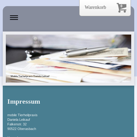
0
Warenkorb
Mobile Tierheilpraxis Daniela Leikauf
Impressum
mobile Tierheilpraxis
Daniela
Leikauf
Falkenstr.
32
90522
Oberasbach