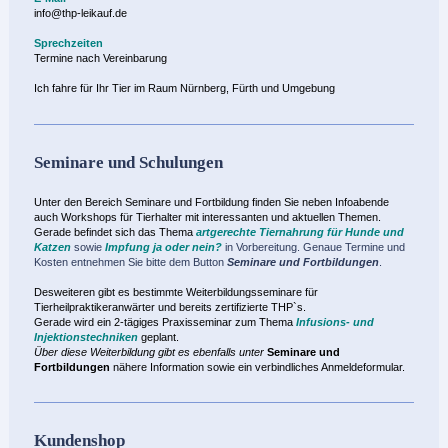
info@thp-leikauf.de
Sprechzeiten
Termine nach Vereinbarung
Ich fahre für Ihr Tier im Raum Nürnberg, Fürth und Umgebung
Seminare und Schulungen
Unter den Bereich Seminare und Fortbildung finden Sie neben Infoabende
auch Workshops für Tierhalter mit interessanten und aktuellen Themen.
Gerade befindet
sich das Thema
artgerechte Tiernahrung für Hunde und
Katzen
sowie
Impfung ja oder nein?
in Vorbereitung. Genaue Termine und
Kosten entnehmen Sie bitte dem Button
Seminare und Fortbildungen
.
Desweiteren gibt es bestimmte Weiterbildungsseminare für
Tierheilpraktikeranwärter und bereits zertifizierte THP`s.
Gerade wird ein 2-tägiges Praxisseminar zum Thema
Infusions- und
Injektionstechniken
geplant.
Über diese Weiterbildung gibt es ebenfalls unter
Seminare und
Fortbildungen
nähere Information sowie ein verbindliches Anmeldeformular.
Kundenshop