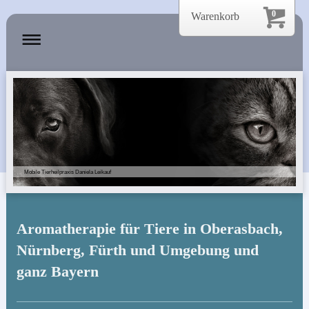
0
Warenkorb
Mobile Tierheilpraxis Daniela Leikauf
Aromatherapie für Tiere in Oberasbach,
Nürnberg, Fürth und Umgebung und
ganz Bayern