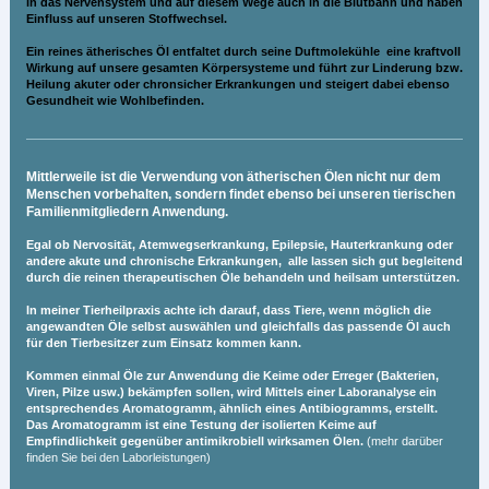
in das Nervensystem und auf diesem Wege auch in die Blutbahn und haben
Einfluss auf unseren Stoffwechsel.
Ein reines ätherisches Öl entfaltet durch seine Duftmolekühle eine kraftvoll
Wirkung auf unsere gesamten Körpersysteme und führt zur Linderung bzw.
Heilung akuter oder chronsicher Erkrankungen und steigert dabei ebenso
Gesundheit wie Wohlbefinden.
Mittlerweile ist die Verwendung von ätherischen Ölen nicht nur dem
Menschen vorbehalten, sondern findet ebenso bei unseren tierischen
Familienmitgliedern Anwendung.
Egal ob Nervosität, Atemwegserkrankung, Epilepsie, Hauterkrankung oder
andere akute und chronische Erkrankungen, alle lassen sich gut begleitend
durch die reinen therapeutischen Öle behandeln und heilsam unterstützen.
In meiner Tierheilpraxis achte ich darauf, dass Tiere, wenn möglich die
angewandten Öle selbst auswählen und gleichfalls das passende Öl auch
für den Tierbesitzer zum Einsatz kommen kann.
Kommen einmal Öle zur Anwendung die Keime oder Erreger (Bakterien,
Viren, Pilze usw.) bekämpfen sollen, wird Mittels einer Laboranalyse ein
entsprechendes Aromatogramm, ähnlich eines Antibiogramms, erstellt.
Das Aromatogramm ist eine Testung der isolierten Keime auf
Empfindlichkeit gegenüber antimikrobiell wirksamen Ölen.
(mehr darüber
finden Sie bei den Laborleistungen)