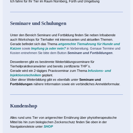
Ich fahre für Ihr Tier im Raum Nürnberg, Fürth und Umgebung
Seminare und Schulungen
Unter den Bereich Seminare und Fortbildung finden Sie neben Infoabende
auch Workshops für Tierhalter mit interessanten und aktuellen Themen.
Gerade befindet
sich das Thema
artgerechte Tiernahrung für Hunde und
Katzen
sowie
Impfung ja oder nein?
in Vorbereitung. Genaue Termine und
Kosten entnehmen Sie bitte dem Button
Seminare und Fortbildungen
.
Desweiteren gibt es bestimmte Weiterbildungsseminare für
Tierheilpraktikeranwärter und bereits zertifizierte THP`s.
Gerade wird ein 2-tägiges Praxisseminar zum Thema
Infusions- und
Injektionstechniken
geplant.
Über diese Weiterbildung gibt es ebenfalls unter
Seminare und
Fortbildungen
nähere Information sowie ein verbindliches Anmeldeformular.
Kundenshop
Alles rund ums Tier von artgerechter Ernährung über phytotherapeutische
Mittel bis hin zum biologischen Zeckenschutz finden Sie oben in der
Navigationsleiste unter
SHOP