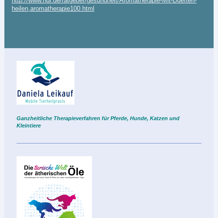
http://www.ndr.de/ratgeber/gesundheit/Aromatherapie-Mit-Dueften-
heilen,aromatherapie100.html
Ganzheitliche Therapieverfahren für Pferde, Hunde, Katzen und
Kleintie
re