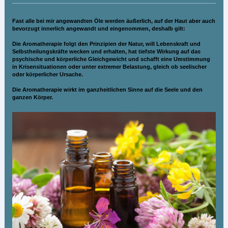
Fast alle bei mir angewandten Öle werden äußerlich, auf der Haut aber auch
bevorzugt innerlich angewandt und eingenommen, deshalb gilt:
Die Aromatherapie folgt den Prinzipien der Natur, will Lebenskraft und
Selbstheilungskräfte wecken und erhalten, hat tiefste Wirkung auf das
psychische und körperliche Gleichgewicht und schafft eine Umstimmung
in Krisensituationen oder unter extremer Belastung, gleich ob seelischer
oder körperlicher Ursache.
Die Aromatherapie wirkt im ganzheitlichen Sinne auf die Seele und den
ganzen Körper.