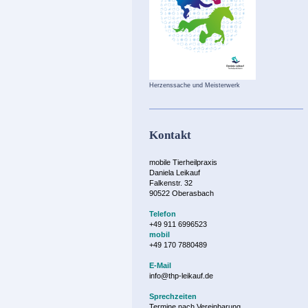
Herzenssache und Meisterwerk
Kontakt
mobile Tierheilpraxis
Daniela Leikauf
Falkenstr. 32
90522 Oberasbach
Telefon
+49 911 6996523
mobil
+49 170 7880489
E-Mail
info@thp-leikauf.de
Sprechzeiten
Termine nach Vereinbarung