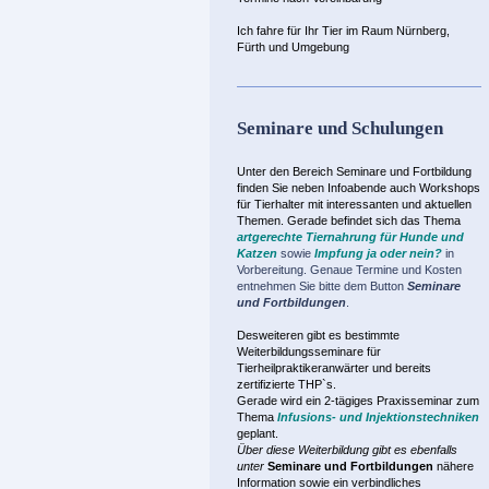
Ich fahre für Ihr Tier im Raum Nürnberg,
Fürth und Umgebung
Seminare und Schulungen
Unter den Bereich Seminare und Fortbildung
finden Sie neben Infoabende auch Workshops
für Tierhalter mit interessanten und aktuellen
Themen. Gerade befindet
sich das Thema
artgerechte Tiernahrung für Hunde und
Katzen
sowie
Impfung ja oder nein?
in
Vorbereitung. Genaue Termine und Kosten
entnehmen Sie bitte dem Button
Seminare
und Fortbildungen
.
Desweiteren gibt es bestimmte
Weiterbildungsseminare für
Tierheilpraktikeranwärter und bereits
zertifizierte THP`s.
Gerade wird ein 2-tägiges Praxisseminar zum
Thema
Infusions- und
Injektionstechniken
geplant.
Über diese Weiterbildung gibt es ebenfalls
unter
Seminare und Fortbildungen
nähere
Information sowie ein verbindliches