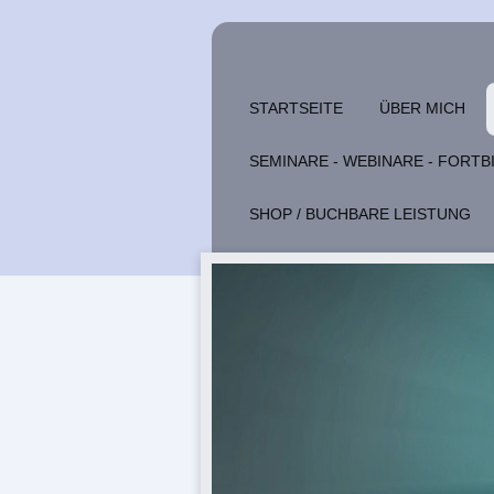
STARTSEITE
ÜBER MICH
SEMINARE - WEBINARE - FORT
SHOP / BUCHBARE LEISTUNG