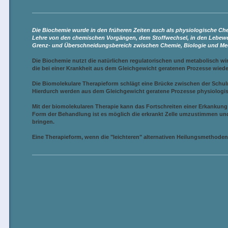
Die Biochemie wurde in den früheren Zeiten auch als physiologische Chem
Lehre von den chemischen Vorgängen, dem Stoffwechsel, in den Lebewes
Grenz- und Überschneidungsbereich zwischen Chemie, Biologie und Med
Die Biochemie nutzt die natürlichen regulatorischen und metabolisch 
die bei einer Krankheit aus dem Gleichgewicht geratenen Prozesse wiede
Die Biomolekulare Therapieform schlägt eine Brücke zwischen der Schul
Hierdurch werden aus dem Gleichgewicht geratene Prozesse physiologis
Mit der biomolekularen Therapie kann das Fortschreiten einer Erkankun
Form der Behandlung ist es möglich die erkrankt Zelle umzustimmen und
bringen.
Eine Therapieform, wenn die "leichteren" alternativen Heilungsmethoden