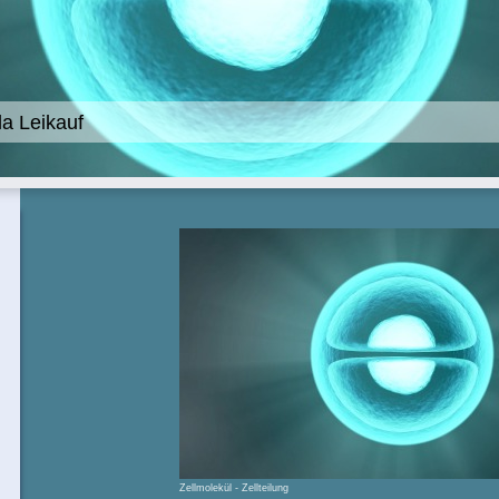
la Leikauf
Zellmolekül - Zellteilung