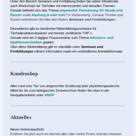
Unter den Bereich Seminare und Fortbildung finden Sie neben Infoabende
auch Workshops für Tierhalter mit interessanten und aktuellen Themen.
Gerade befindet
sich das Thema
artgerechte Tiernahrung für Hunde und
Katzen
sowie
Impfung ja oder nein?
in Vorbereitung. Genaue Termine und
Kosten entnehmen Sie bitte dem Button
Seminare und Fortbildungen
.
Desweiteren gibt es bestimmte Weiterbildungsseminare für
Tierheilpraktikeranwärter und bereits zertifizierte THP`s.
Gerade wird ein 2-tägiges Praxisseminar zum Thema
Infusions- und
Injektionstechniken
geplant.
Über diese Weiterbildung gibt es ebenfalls unter
Seminare und
Fortbildungen
nähere Information sowie ein verbindliches Anmeldeformular.
Kundenshop
Alles rund ums Tier von artgerechter Ernährung über phytotherapeutische
Mittel bis hin zum biologischen Zeckenschutz finden Sie oben in der
Navigationsleiste unter
SHOP
Aktuelles
Neuer Internetauftritt
Erfahren Sie jetzt auch im Internet alles über meine Praxis und das Neueste