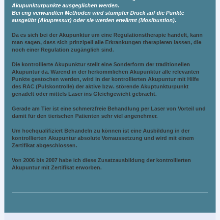
Akupunkturpunkte ausgeglichen werden.
Bei eng verwandten Methoden wird stumpfer Druck auf die Punkte
ausgeübt (Akupressur) oder sie werden erwärmt (Moxibustion).
Da es sich bei der Akupunktur um eine Regulationstherapie handelt, kann
man sagen, dass sich prinzipell alle Erkrankungen therapieren lassen, die
noch einer Regulation zugänglich sind.
Die kontrollierte Akupunktur stellt eine Sonderform der traditionellen
Akupuntur da. Wärend in der herkömmlichen Akupunktur alle relevanten
Punkte gestochen werden, wird in der kontrollierten Akupuntur mit Hilfe
des RAC (Pulskontrolle) der aktive bzw. störende Akuptunkturpunkt
genadelt oder mittels Laser ins Gleichgewicht gebracht.
Gerade am Tier ist eine schmerzfreie Behandlung per Laser von Vorteil und
damit für den tierischen Patienten sehr viel angenehmer.
Um hochqualifiziert Behandeln zu können ist eine Ausbildung in der
kontrollierten Akupuntur absolute Vorraussetzung und wird mit einem
Zertifikat abgeschlossen.
Von 2006 bis 2007 habe ich diese Zusatzausbildung der kontrollierten
Akupuntur mit Zertifikat erworben.