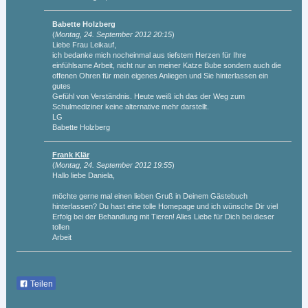
Babette Holzberg
(
Montag, 24. September 2012 20:15
)
Liebe Frau Leikauf,
ich bedanke mich nocheinmal aus tiefstem Herzen für Ihre
einfühlsame Arbeit, nicht nur an meiner Katze Bube sondern auch die
offenen Ohren für mein eigenes Anliegen und Sie hinterlassen ein
gutes
Gefühl von Verständnis. Heute weiß ich das der Weg zum
Schulmediziner keine alternative mehr darstellt.
LG
Babette Holzberg
Frank Klär
(
Montag, 24. September 2012 19:55
)
Hallo liebe Daniela,
möchte gerne mal einen lieben Gruß in Deinem Gästebuch
hinterlassen? Du hast eine tolle Homepage und ich wünsche Dir viel
Erfolg bei der Behandlung mit Tieren! Alles Liebe für Dich bei dieser
tollen
Arbeit
Teilen