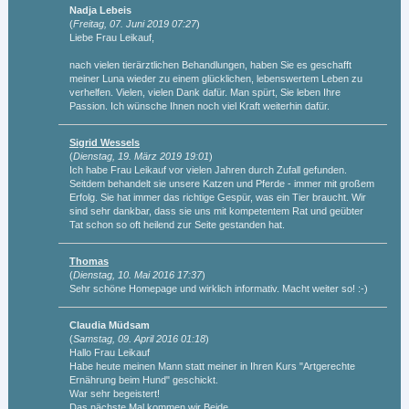
Nadja Lebeis
(
Freitag, 07. Juni 2019 07:27
)
Liebe Frau Leikauf,
nach vielen tierärztlichen Behandlungen, haben Sie es geschafft
meiner Luna wieder zu einem glücklichen, lebenswertem Leben zu
verhelfen. Vielen, vielen Dank dafür. Man spürt, Sie leben Ihre
Passion. Ich wünsche Ihnen noch viel Kraft weiterhin dafür.
Sigrid Wessels
(
Dienstag, 19. März 2019 19:01
)
Ich habe Frau Leikauf vor vielen Jahren durch Zufall gefunden.
Seitdem behandelt sie unsere Katzen und Pferde - immer mit großem
Erfolg. Sie hat immer das richtige Gespür, was ein Tier braucht. Wir
sind sehr dankbar, dass sie uns mit kompetentem Rat und geübter
Tat schon so oft heilend zur Seite gestanden hat.
Thomas
(
Dienstag, 10. Mai 2016 17:37
)
Sehr schöne Homepage und wirklich informativ. Macht weiter so! :-)
Claudia Müdsam
(
Samstag, 09. April 2016 01:18
)
Hallo Frau Leikauf
Habe heute meinen Mann statt meiner in Ihren Kurs "Artgerechte
Ernährung beim Hund" geschickt.
War sehr begeistert!
Das nächste Mal kommen wir Beide