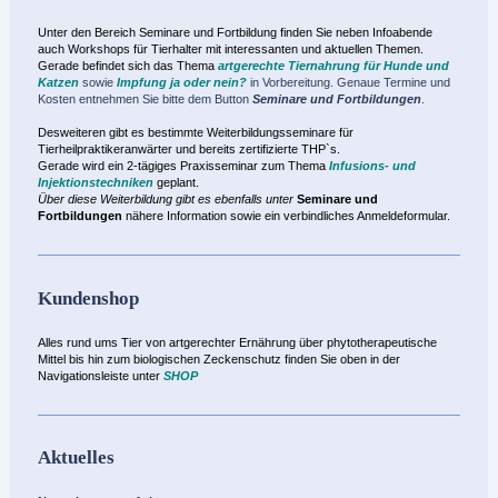
Unter den Bereich Seminare und Fortbildung finden Sie neben Infoabende
auch Workshops für Tierhalter mit interessanten und aktuellen Themen.
Gerade befindet
sich das Thema
artgerechte Tiernahrung für Hunde und
Katzen
sowie
Impfung ja oder nein?
in Vorbereitung. Genaue Termine und
Kosten entnehmen Sie bitte dem Button
Seminare und Fortbildungen
.
Desweiteren gibt es bestimmte Weiterbildungsseminare für
Tierheilpraktikeranwärter und bereits zertifizierte THP`s.
Gerade wird ein 2-tägiges Praxisseminar zum Thema
Infusions- und
Injektionstechniken
geplant.
Über diese Weiterbildung gibt es ebenfalls unter
Seminare und
Fortbildungen
nähere Information sowie ein verbindliches Anmeldeformular.
Kundenshop
Alles rund ums Tier von artgerechter Ernährung über phytotherapeutische
Mittel bis hin zum biologischen Zeckenschutz finden Sie oben in der
Navigationsleiste unter
SHOP
Aktuelles