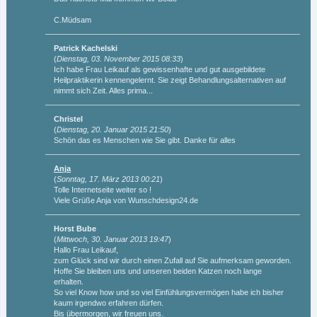
C.Müdsam
Patrick Kachelski
(
Dienstag, 03. November 2015 08:33
)
Ich habe Frau Leikauf als gewissenhafte und gut ausgebildete
Heilpraktikerin kennengelernt. Sie zeigt Behandlungsalternativen auf
nimmt sich Zeit. Alles prima...
Christel
(
Dienstag, 20. Januar 2015 21:50
)
Schön das es Menschen wie Sie gibt. Danke für alles
Anja
(
Sonntag, 17. März 2013 00:21
)
Tolle Internetseite weiter so !
Viele Grüße Anja von Wunschdesign24.de
Horst Bube
(
Mittwoch, 30. Januar 2013 19:47
)
Hallo Frau Leikauf,
zum Glück sind wir durch einen Zufall auf Sie aufmerksam geworden.
Hoffe Sie bleiben uns und unseren beiden Katzen noch lange
erhalten.
So viel Know how und so viel Einfühlungsvermögen habe ich bisher
kaum irgendwo erfahren dürfen.
Bis übermorgen, wir freuen uns.