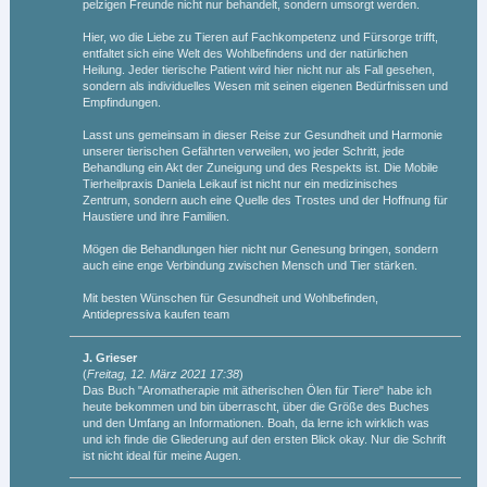
pelzigen Freunde nicht nur behandelt, sondern umsorgt werden.
Hier, wo die Liebe zu Tieren auf Fachkompetenz und Fürsorge trifft,
entfaltet sich eine Welt des Wohlbefindens und der natürlichen
Heilung. Jeder tierische Patient wird hier nicht nur als Fall gesehen,
sondern als individuelles Wesen mit seinen eigenen Bedürfnissen und
Empfindungen.
Lasst uns gemeinsam in dieser Reise zur Gesundheit und Harmonie
unserer tierischen Gefährten verweilen, wo jeder Schritt, jede
Behandlung ein Akt der Zuneigung und des Respekts ist. Die Mobile
Tierheilpraxis Daniela Leikauf ist nicht nur ein medizinisches
Zentrum, sondern auch eine Quelle des Trostes und der Hoffnung für
Haustiere und ihre Familien.
Mögen die Behandlungen hier nicht nur Genesung bringen, sondern
auch eine enge Verbindung zwischen Mensch und Tier stärken.
Mit besten Wünschen für Gesundheit und Wohlbefinden,
Antidepressiva kaufen team
J. Grieser
(
Freitag, 12. März 2021 17:38
)
Das Buch "Aromatherapie mit ätherischen Ölen für Tiere" habe ich
heute bekommen und bin überrascht, über die Größe des Buches
und den Umfang an Informationen. Boah, da lerne ich wirklich was
und ich finde die Gliederung auf den ersten Blick okay. Nur die Schrift
ist nicht ideal für meine Augen.