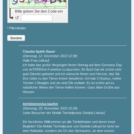
Bitte geben Sie den Code ein
↺
* Pflichtfelder
Senden
Claudia Späth-Sauer
(
Dienstag, 12. Dezember 2023 12:38
)
Hallo Frau Leikauf.
ich hatte das große Vergnügen Ihrem Vortrag auf dem Germany Day
von doTERRA in Frankfurt zu lauschen. Ihr Buch hat mir schon sehr
gute Dienste geleistet und ich wünsche Ihnen vom Herzen, das Sie
Ihre Liebe zu den Tieren immer bewahren. Ich hab 3 Huskys, meine
Tochter 2 Beagles und sie sind Öle verliebt. Es ist schön auf so
natürlicher Weise den Tieren helfen können. Ganz liebe Grüße aus
Hessen
Antidepressiva kaufen
(
Dienstag, 28. November 2023 15:29
)
Liebe Besucher der Mobile Tierheilpraxis Daniela Leikauf,
Ein herzliches Willkommen an alle Tierliebhaber und deren treue
Begleiter! Die Mobile Tierheilpraxis von Daniela Leikauf ist nicht nur
eine Heilstätte, sondern ein Ort des Vertrauens, an dem unsere